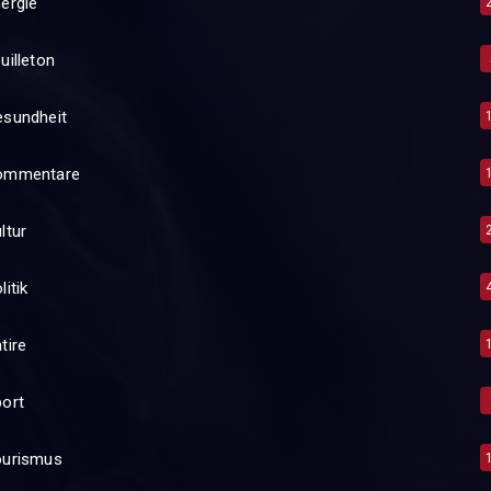
ergie
uilleton
esundheit
ommentare
ltur
litik
tire
ort
ourismus