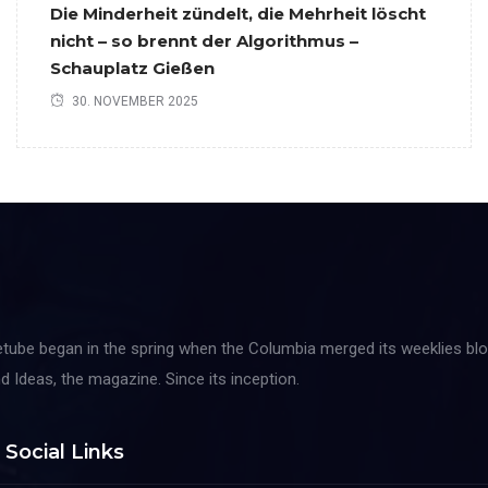
Die Minderheit zündelt, die Mehrheit löscht
nicht – so brennt der Algorithmus –
Schauplatz Gießen
30. NOVEMBER 2025
tube began in the spring when the Columbia merged its weeklies blo
d Ideas, the magazine. Since its inception.
Social Links