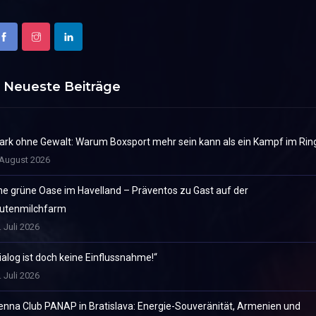
Neueste Beiträge
ark ohne Gewalt: Warum Boxsport mehr sein kann als ein Kampf im Rin
 August 2026
ne grüne Oase im Havelland – Präventos zu Gast auf der
utenmilchfarm
. Juli 2026
ialog ist doch keine Einflussnahme!“
. Juli 2026
enna Club PANAP in Bratislava: Energie-Souveränität, Armenien und