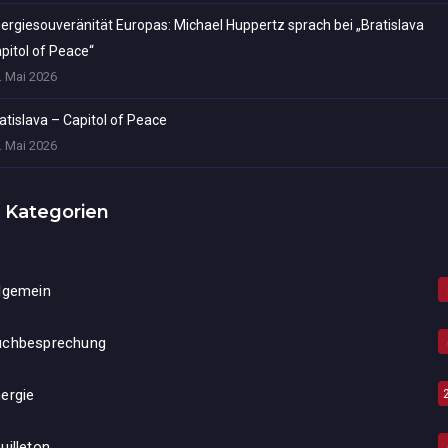
ergiesouveränität Europas: Michael Huppertz sprach bei „Bratislava
pitol of Peace“
. Mai 2026
atislava – Capitol of Peace
. Mai 2026
Kategorien
lgemein
uchbesprechung
ergie
uilleton