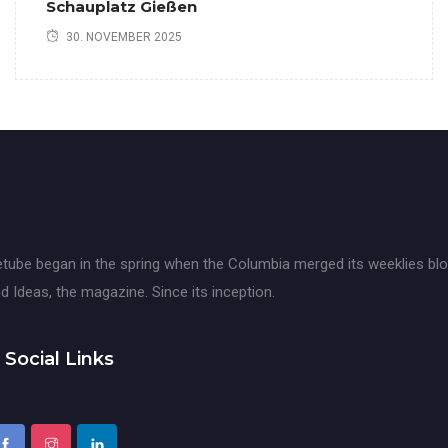
Schauplatz Gießen
30. NOVEMBER 2025
tube began in the spring when the Columbia merged its weeklies blo
d Ideas, the magazine. Since its inception.
Social Links