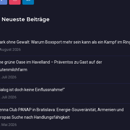
Neueste Beiträge
ark ohne Gewalt: Warum Boxsport mehr sein kann als ein Kampf im Rin
 August 2026
ne grüne Oase im Havelland – Präventos zu Gast auf der
utenmilchfarm
. Juli 2026
ialog ist doch keine Einflussnahme!“
. Juli 2026
enna Club PANAP in Bratislava: Energie-Souveränität, Armenien und
ropas Suche nach Handlungsfähigkeit
. Mai 2026