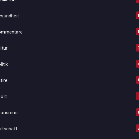
esundheit
ommentare
ltur
litik
tire
ort
ourismus
rtschaft