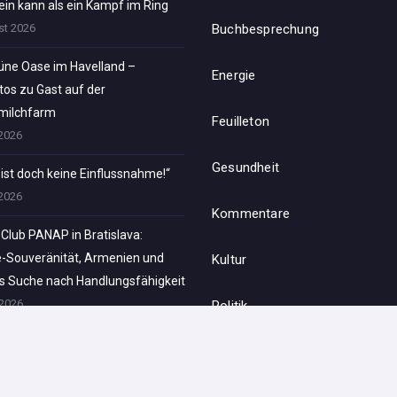
in kann als ein Kampf im Ring
st 2026
Buchbesprechung
rüne Oase im Havelland –
Energie
tos zu Gast auf der
milchfarm
Feuilleton
 2026
Gesundheit
 ist doch keine Einflussnahme!“
 2026
Kommentare
Club PANAP in Bratislava:
e-Souveränität, Armenien und
Kultur
s Suche nach Handlungsfähigkeit
 2026
Politik
esouveränität Europas: Michael
Satire
z sprach bei „Bratislava Capitol
ce“