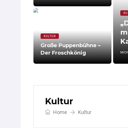
KU
„D
m
KULTUR
Ka
Große Puppenbühne –
Der Froschkönig
MIC
Kultur
Home
Kultur