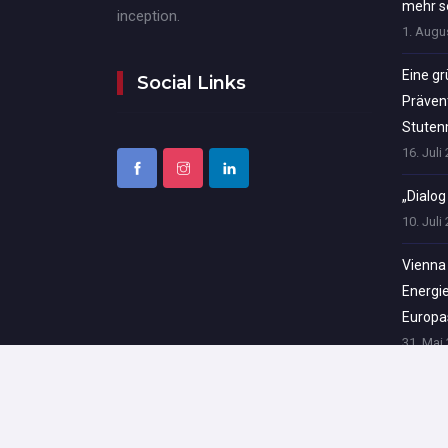
mehr se
inception.
1. Augu
Eine g
Social Links
Präven
Stuten
16. Juli
„Dialog
10. Juli
Vienna 
Energi
Europa
31. Mai
Energi
Huppert
of Pea