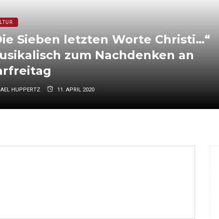
LTUR
ie Sieben letzten Worte Christi…“
usikalisch zum Nachdenken an
rfreitag
HAEL HUPPERTZ
11. APRIL 2020