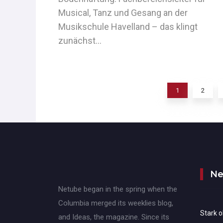
Musical, Tanz und Gesang an der
Musikschule Havelland – das klingt
zunächst…
1
2
Ne
Netube began in the spring when the
Columbia merged its weeklies blog,
Stark 
and Ideas, the magazine. Since its