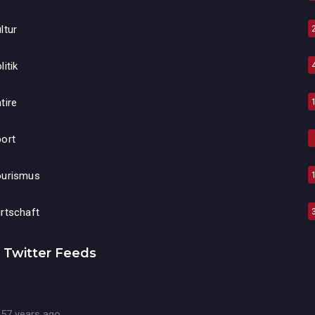
ltur
litik
tire
ort
ourismus
rtschaft
Twitter Feeds
57 years ago