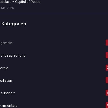
atislava – Capitol of Peace
. Mai 2026
Kategorien
lgemein
uchbesprechung
ergie
uilleton
esundheit
ommentare