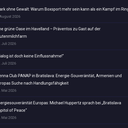
ark ohne Gewalt: Warum Boxsport mehr sein kann als ein Kampf im Rin
 August 2026
ne grüne Oase im Havelland – Präventos zu Gast auf der
utenmilchfarm
. Juli 2026
ialog ist doch keine Einflussnahme!“
. Juli 2026
enna Club PANAP in Bratislava: Energie-Souveränität, Armenien und
ropas Suche nach Handlungsfähigkeit
. Mai 2026
ergiesouveränität Europas: Michael Huppertz sprach bei „Bratislava
pitol of Peace“
. Mai 2026