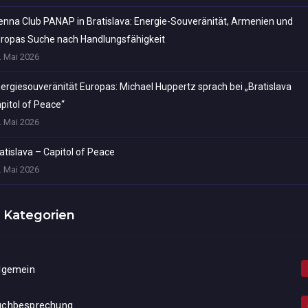
enna Club PANAP in Bratislava: Energie-Souveränität, Armenien und
ropas Suche nach Handlungsfähigkeit
. Mai 2026
ergiesouveränität Europas: Michael Huppertz sprach bei „Bratislava
pitol of Peace“
. Mai 2026
atislava – Capitol of Peace
. Mai 2026
Kategorien
lgemein
uchbesprechung