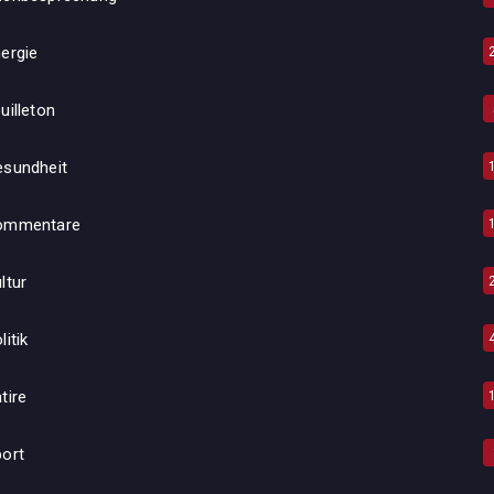
ergie
uilleton
esundheit
ommentare
ltur
litik
tire
ort