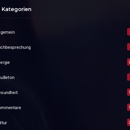
Kategorien
lgemein
uchbesprechung
ergie
uilleton
esundheit
ommentare
ltur