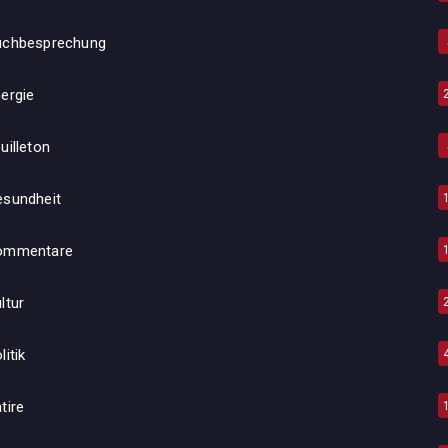
uchbesprechung
ergie
uilleton
esundheit
ommentare
ltur
litik
tire