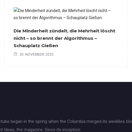
Die Minderheit zündelt, die Mehrheit löscht
nicht – so brennt der Algorithmus –
Schauplatz Gießen
30. NOVEMBER 2025
tube began in the spring when the Columbia merged its weeklies blo
d Ideas, the magazine. Since its inception.