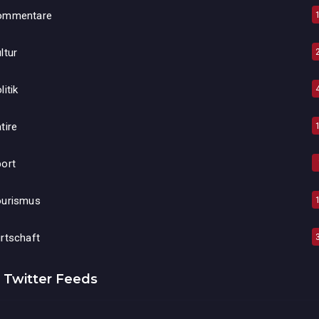
ommentare
ltur
litik
tire
ort
ourismus
rtschaft
Twitter Feeds