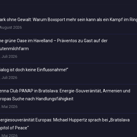
ark ohne Gewalt: Warum Boxsport mehr sein kann als ein Kampf im Rin
 August 2026
ne grüne Oase im Havelland – Präventos zu Gast auf der
utenmilchfarm
. Juli 2026
ialog ist doch keine Einflussnahme!“
. Juli 2026
enna Club PANAP in Bratislava: Energie-Souveränität, Armenien und
ropas Suche nach Handlungsfähigkeit
. Mai 2026
ergiesouveränität Europas: Michael Huppertz sprach bei „Bratislava
pitol of Peace“
. Mai 2026