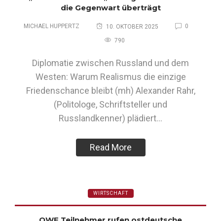
die Gegenwart überträgt
MICHAEL HUPPERTZ
0
10. OKTOBER 2025
790
Diplomatie zwischen Russland und dem
Westen: Warum Realismus die einzige
Friedenschance bleibt (mh) Alexander Rahr,
(Politologe, Schriftsteller und
Russlandkenner) plädiert…
Read More
WIRTSCHAFT
OWF Teilnehmer rufen ostdeutsche