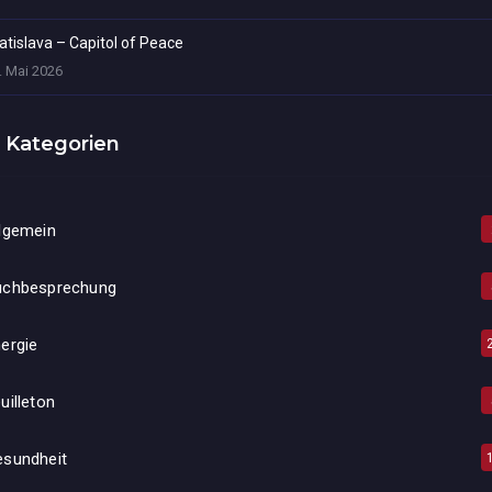
atislava – Capitol of Peace
. Mai 2026
Kategorien
lgemein
uchbesprechung
ergie
uilleton
esundheit