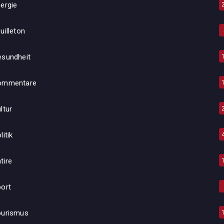
ergie
uilleton
esundheit
ommentare
ltur
litik
tire
ort
ourismus