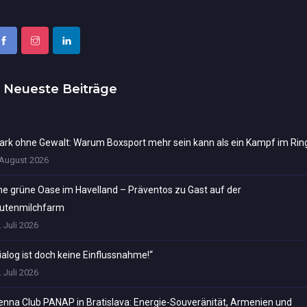
Neueste Beiträge
ark ohne Gewalt: Warum Boxsport mehr sein kann als ein Kampf im Rin
 August 2026
ne grüne Oase im Havelland – Präventos zu Gast auf der
utenmilchfarm
. Juli 2026
ialog ist doch keine Einflussnahme!“
. Juli 2026
enna Club PANAP in Bratislava: Energie-Souveränität, Armenien und