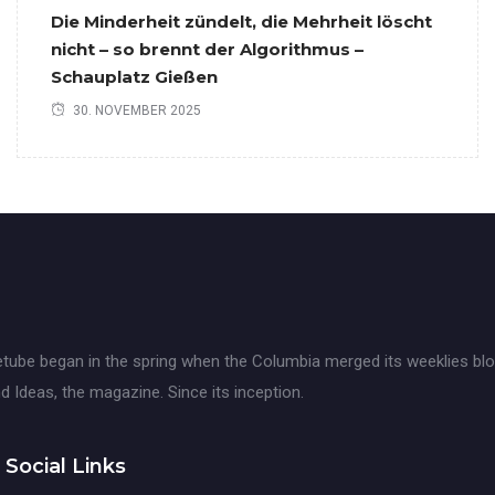
Die Minderheit zündelt, die Mehrheit löscht
nicht – so brennt der Algorithmus –
Schauplatz Gießen
30. NOVEMBER 2025
tube began in the spring when the Columbia merged its weeklies blo
d Ideas, the magazine. Since its inception.
Social Links