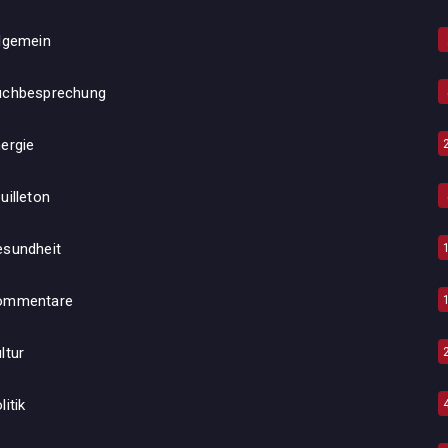
lgemein
uchbesprechung
ergie
uilleton
esundheit
ommentare
ltur
litik