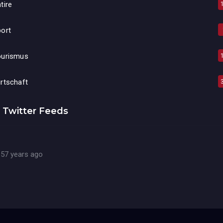
tire
ort
ourismus
rtschaft
Twitter Feeds
57 years ago