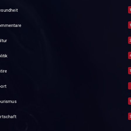
esundheit
ommentare
ltur
litik
tire
ort
ourismus
rtschaft