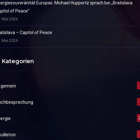
ergiesouveränität Europas: Michael Huppertz sprach bei „Bratislava
pitol of Peace“
. Mai 2026
atislava – Capitol of Peace
. Mai 2026
Kategorien
lgemein
uchbesprechung
ergie
uilleton