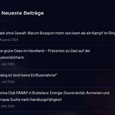
Neueste Beiträge
ark ohne Gewalt: Warum Boxsport mehr sein kann als ein Kampf im Rin
 August 2026
ne grüne Oase im Havelland – Präventos zu Gast auf der
utenmilchfarm
. Juli 2026
ialog ist doch keine Einflussnahme!“
. Juli 2026
enna Club PANAP in Bratislava: Energie-Souveränität, Armenien und
ropas Suche nach Handlungsfähigkeit
. Mai 2026