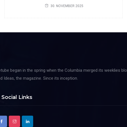
30. NOVEMBER 2025
tube began in the spring when the Columbia merged its weeklies blo
d Ideas, the magazine. Since its inception.
Social Links