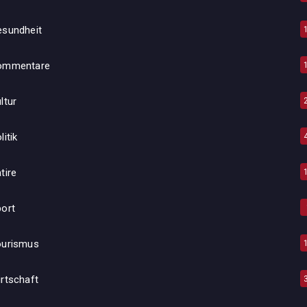
esundheit
ommentare
ltur
litik
tire
ort
ourismus
rtschaft