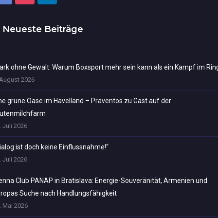
Neueste Beiträge
ark ohne Gewalt: Warum Boxsport mehr sein kann als ein Kampf im Rin
 August 2026
ne grüne Oase im Havelland – Präventos zu Gast auf der
utenmilchfarm
. Juli 2026
ialog ist doch keine Einflussnahme!“
. Juli 2026
enna Club PANAP in Bratislava: Energie-Souveränität, Armenien und
ropas Suche nach Handlungsfähigkeit
. Mai 2026